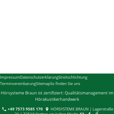
Impressum
Datenschutzerklärung
Streitschlichtung
Terminvereinbarung
Sitemap
So finden Sie uns
Hörsysteme Braun ist zertifiziert: Qualitätsmanagement im
Hörakustikerhandwerk
+49 7573 9585 170
HÖRSYSTEME BRAUN | Lagerstraße